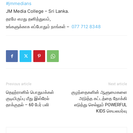
#jmmedians
JM Media College – Sri Lanka.
தரமே எமது தனித்துவம்,
உங்களுக்காக எப்போதும் நாங்கள் – ⁨⁨
077 712 8348
Previous article
Next article
தெஹ்ரானில் பொதுமக்கள்
குழந்தைகளின் ஆளுமைகளை
குடியிருப்பு மீது இஸ்ரேல்
அடுத்த கட்டத்தை நோக்கி
தாக்குதல் – 60 பேர் பலி
எடுத்து செல்லும் POWERFUL
KIDS செயலமர்வு