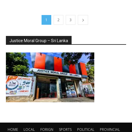
1
2
3
Justice Moral Group – Sri Lanka
HOME
LOCAL
FORIGN
SPORTS
POLITICAL
PROVINCIAL