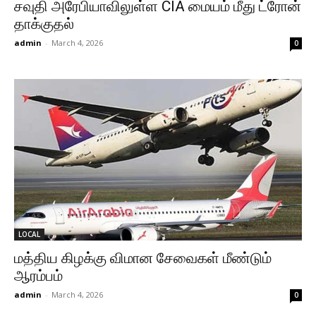
சவுதி அரேபியாவிலுள்ள CIA மையம் மீது ட்ரோன்
தாக்குதல்
admin
-
March 4, 2026
0
LOCAL
மத்திய கிழக்கு விமான சேவைகள் மீண்டும்
ஆரம்பம்
admin
-
March 4, 2026
0