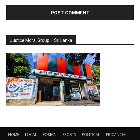
Justice Moral Group – Sri Lanka
HOME
LOCAL
FORIGN
SPORTS
POLITICAL
PROVINCIAL