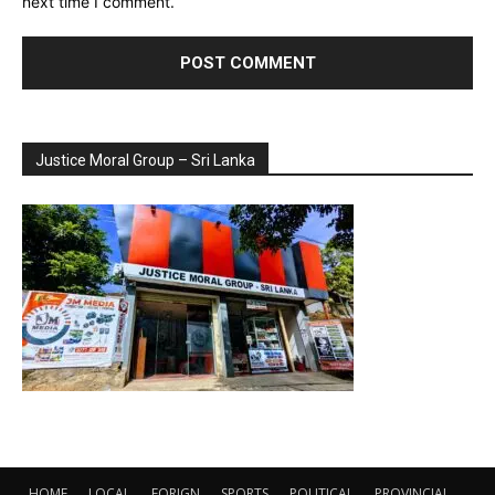
next time I comment.
Justice Moral Group – Sri Lanka
HOME
LOCAL
FORIGN
SPORTS
POLITICAL
PROVINCIAL