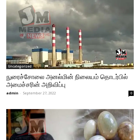
Uncategorized
நுரைச்சோலை அனல்மின் நிலையம் தொடர்பில்
அமைச்சரின் அறிவிப்பு
admin
-
September 27, 2022
0