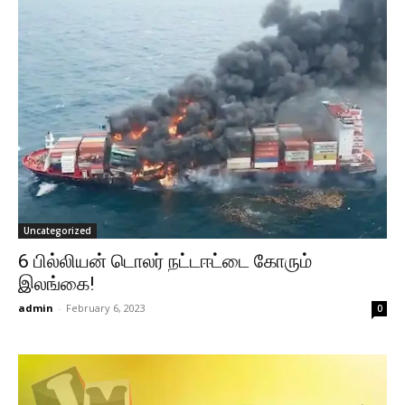
Uncategorized
6 பில்லியன் டொலர் நட்டஈட்டை கோரும்
இலங்கை!
admin
-
February 6, 2023
0