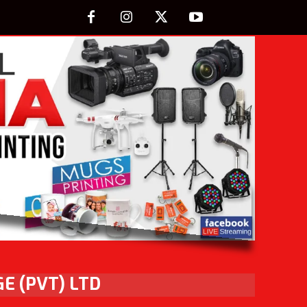
E (PVT) LTD